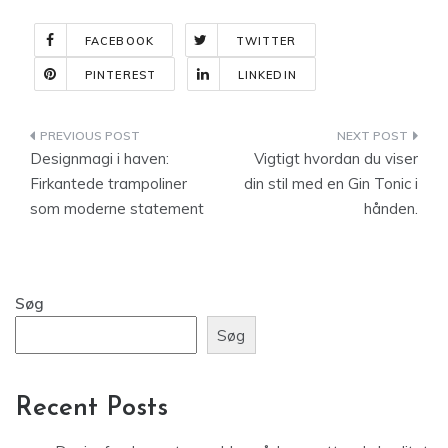
FACEBOOK
TWITTER
PINTEREST
LINKEDIN
Indlægsnavigation
Designmagi i haven:
Vigtigt hvordan du viser
Firkantede trampoliner
din stil med en Gin Tonic i
som moderne statement
hånden.
Søg
Søg
Recent Posts